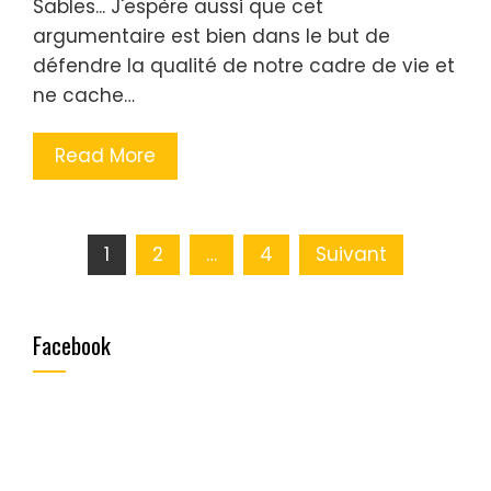
Sables... J'espère aussi que cet
argumentaire est bien dans le but de
défendre la qualité de notre cadre de vie et
ne cache…
Read More
Pagination
1
2
…
4
Suivant
des
Facebook
publications