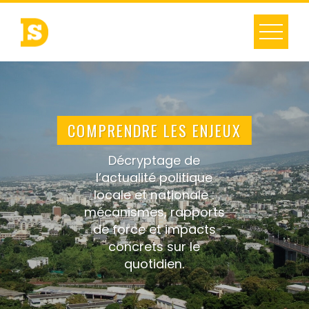
Skip
to
content
COMPRENDRE LES ENJEUX
Décryptage de
l’actualité politique
locale et nationale :
mécanismes, rapports
de force et impacts
concrets sur le
quotidien.